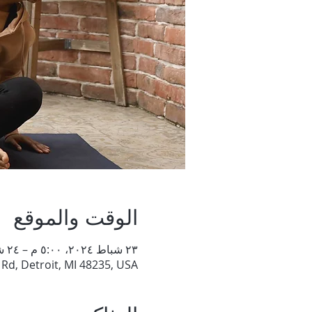
الوقت والموقع
٢٣ شباط ٢٠٢٤، ٥:٠٠ م – ٢٤ شباط ٢٠٢٤، ٦:٠٠ م
 Rd, Detroit, MI 48235, USA