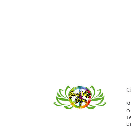
C
Me
Cr
16
De