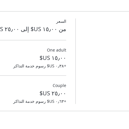
السعر
من ‏١٥٫٠٠ US$ إلى ‏٢٥٫٠٠ US$
One adult
+‏٠٫٣٨ US$ رسوم خدمة التذاكر
Couple
+‏٠٫٦٣ US$ رسوم خدمة التذاكر