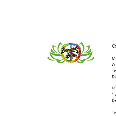
C
Me
Cr
16
De
Ma
1
De
T