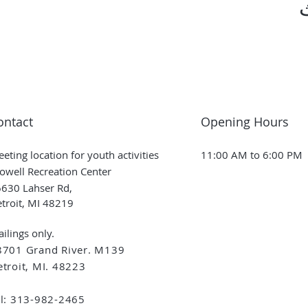
ontact
Opening Hours
eting location for youth activities
11:00 AM to 6:00 PM
owell Recreation Center
630 Lahser Rd,
troit, MI 48219
ilings only.
8701 Grand River. M139
troit, MI. 48223
el: 313-982-2465