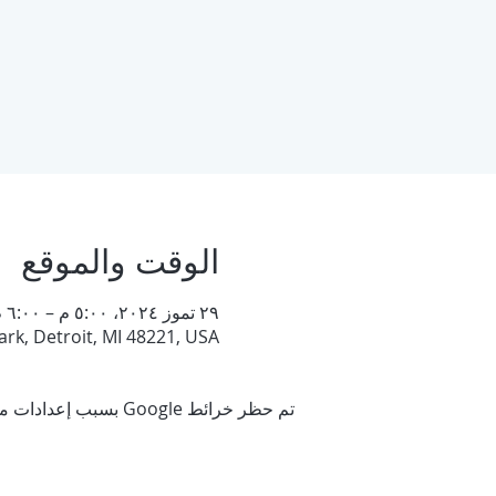
الوقت والموقع
٢٩ تموز ٢٠٢٤، ٥:٠٠ م – ٦:٠٠ م
rk, Detroit, MI 48221, USA
تم حظر خرائط Google بسبب إعدادات ملفات تعريف الارتباط التحليلية والوظيفية لديك.