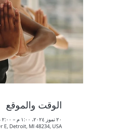
الوقت والموقع
٢٠ تموز ٢٠٢٤، ١:٠٠ م – ٢:٠٠ م
r E, Detroit, MI 48234, USA