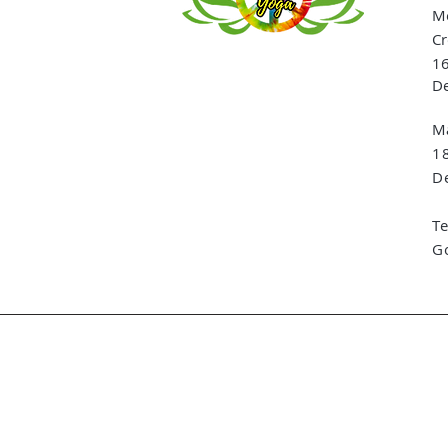
Me
Cr
16
De
Ma
1
De
T
G