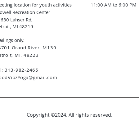
eting location for youth activities
11:00 AM to 6:00 PM
owell Recreation Center
630 Lahser Rd,
troit, MI 48219
ilings only.
8701 Grand River. M139
troit, MI. 48223
el: 313-982-2465
oodVibzYoga@gmail.com
Copyright ©2024. All rights reserved.