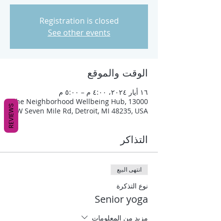
Registration is closed
See other events
الوقت والموقع
١٦ أيار ٢٠٢٤، ٤:٠٠ م – ٥:٠٠ م
The Neighborhood Wellbeing Hub, 13000
REVIEWS
W Seven Mile Rd, Detroit, MI 48235, USA
التذاكر
انتهى البيع
نوع التذكرة
Senior yoga
مزيد من المعلومات