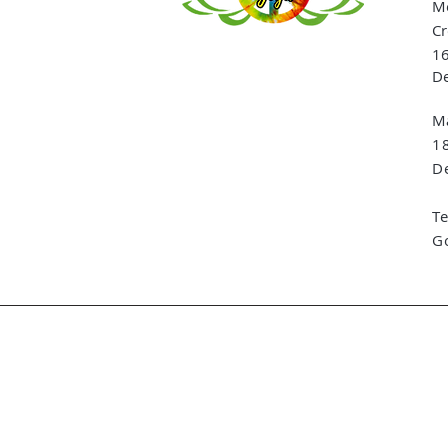
Me
Cr
16
De
Ma
1
De
T
G