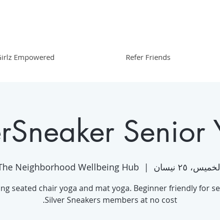
irlz Empowered
Refer Friends
erSneaker Senior
خميس، ٢٥ نيسان
  |  
The Neighborhood Wellbeing Hub
ing seated chair yoga and mat yoga. Beginner friendly for se
Silver Sneakers members at no cost.