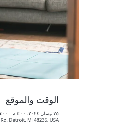
الوقت والموقع
٢٥ نيسان ٢٠٢٤، ٤:٠٠ م – ٥:٠٠ م
d, Detroit, MI 48235, USA