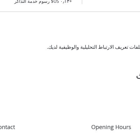
+‏٠٫١٣ US$ رسوم خدمة التذاكر
ontact
Opening Hours