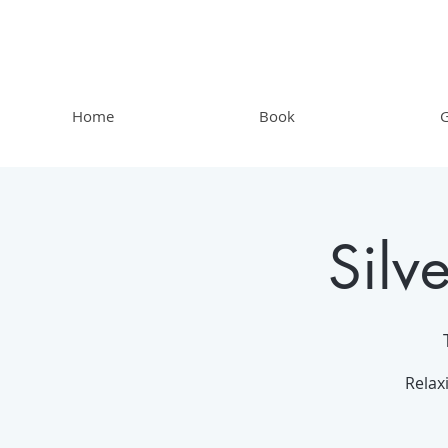
Home
Book
G
Silv
Relax