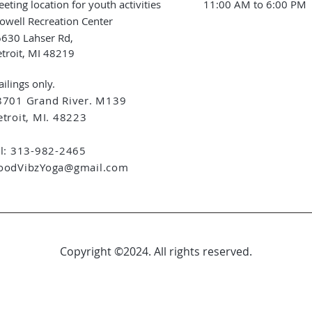
eting location for youth activities
11:00 AM to 6:00 PM
owell Recreation Center
630 Lahser Rd,
troit, MI 48219
ilings only.
8701 Grand River. M139
troit, MI. 48223
el: 313-982-2465
oodVibzYoga@gmail.com
Copyright ©2024. All rights reserved.