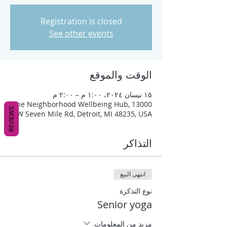
Registration is closed
See other events
الوقت والموقع
١٥ نيسان ٢٠٢٤، ١:٠٠ م – ٢:٠٠ م
The Neighborhood Wellbeing Hub, 13000
REVIEWS
W Seven Mile Rd, Detroit, MI 48235, USA
التذاكر
انتهى البيع
نوع التذكرة
Senior yoga
مزيد من المعلومات