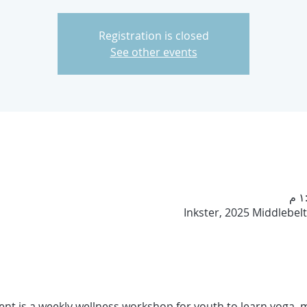
Registration is closed
See other events
Inkster, 2025 Middlebelt
nt is a weekly wellness workshop for youth to learn yoga, m