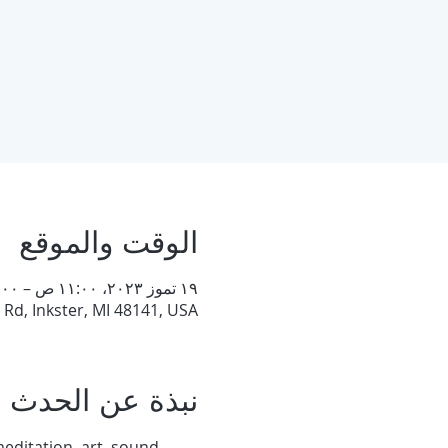
الوقت والموقع
١٩ تموز ٢٠٢٣، ١١:٠٠ ص – ١:٠٠ م
 Rd, Inkster, MI 48141, USA
نبذة عن الحدث
editation, art, sound 