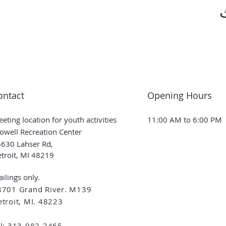
ontact
Opening Hours
eting location for youth activities
11:00 AM to 6:00 PM
owell Recreation Center
630 Lahser Rd,
troit, MI 48219
ilings only.
8701 Grand River. M139
troit, MI. 48223
el: 313-982-2465