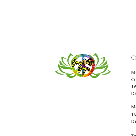
C
Me
Cr
16
De
Ma
1
De
T