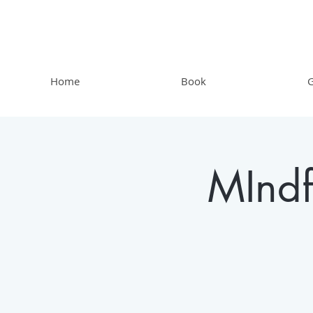
Home
Book
G
MIndf