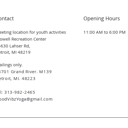
ontact
Opening Hours
eting location for youth activities
11:00 AM to 6:00 PM
owell Recreation Center
630 Lahser Rd,
troit, MI 48219
ilings only.
8701 Grand River. M139
troit, MI. 48223
el: 313-982-2465
oodVibzYoga@gmail.com