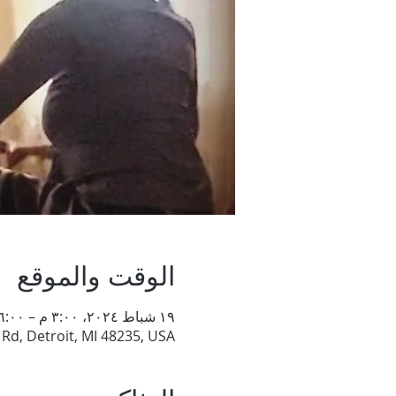
الوقت والموقع
١٩ شباط ٢٠٢٤، ٣:٠٠ م – ٦:٠٠ م
 Rd, Detroit, MI 48235, USA