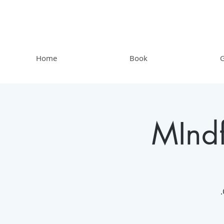
Home
Book
G
MIndf