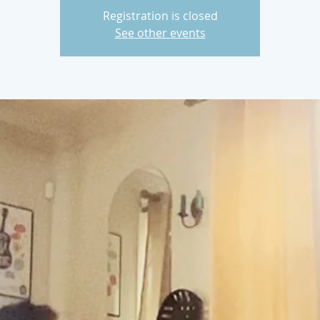
Registration is closed
See other events