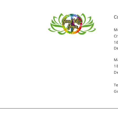
C
Me
Cr
16
De
Ma
1
De
T
G