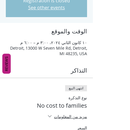
Registration is closed
See other events
الوقت والموقع
١٠ كانون الثاني ٢٠٢٤، ٣:٠٠ م – ٦:٠٠ م
Detroit, 13000 W Seven Mile Rd, Detroit,
MI 48235, USA
REVIEWS
التذاكر
انتهى البيع
نوع التذكرة
No cost to families
مزيد من المعلومات
السعر