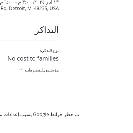
١٣ أيار ٢٠٢٤، ٣:٠٠ م – ٦:٠٠ م
d, Detroit, MI 48235, USA
التذاكر
نوع التذكرة
No cost to families
مزيد من المعلومات
تم حظر خرائط Google بسبب إعدادات ملفات تعريف الارتباط التحليلية والوظيفية لديك.