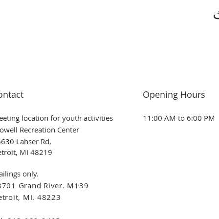
ontact
Opening Hours
eting location for youth activities
11:00 AM to 6:00 PM
owell Recreation Center
630 Lahser Rd,
troit, MI 48219
ilings only.
8701 Grand River. M139
troit, MI. 48223