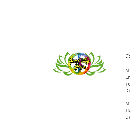
C
Me
Cr
16
De
Ma
1
De